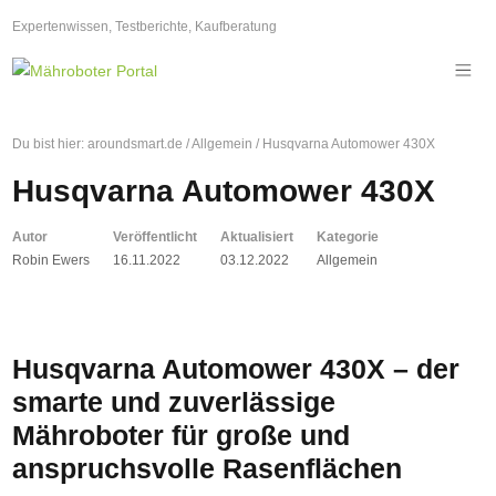
Expertenwissen, Testberichte, Kaufberatung
Du bist hier:
aroundsmart.de
/
Allgemein
/
Husqvarna Automower 430X
Husqvarna Automower 430X
Autor
Veröffentlicht
Aktualisiert
Kategorie
Robin Ewers
16.11.2022
03.12.2022
Allgemein
Husqvarna Automower 430X – der
smarte und zuverlässige
Mähroboter für große und
anspruchsvolle Rasenflächen