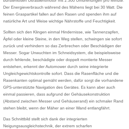
bürstenlosen Ultrasilentmotor mit 2.300 Umdrehungen pro Minute.
Der Energieverbrauch während des Mähens liegt bei 30 Watt. Die
feinen Graspartikel fallen auf den Rasen und spenden ihm auf
natürliche Art und Weise wichtige Nährstoffe und Feuchtigkeit.
Sollten sich den Klingen einmal Hindernisse, wie Tannenzapfen,
Äpfel oder kleine Steine, in den Weg stellen, schwingen sie sofort
zurück und verhindern so das Zerbrechen oder Beschädigen der
Messer. Sogar Unwuchten im Schneidsystem, die beispielsweise
durch fehlende, beschädigte oder doppelt montierte Messer
entstehen, erkennt der Automower durch seine integrierte
Ungleichgewichtskontrolle sofort. Dass die Rasenfläche und die
Rasenkanten optimal gemäht werden, dafür sorgt die vorhandene
GPS-unterstützte Navigation des Gerätes. Es kann aber auch
einmal passieren, dass aufgrund der Gehäusekonstruktion
(Abstand zwischen Messer und Gehäuserand) ein schmaler Rand
stehen bleibt, wenn der Mäher an einer Wand entlangfährt.
Das Schnittbild stellt sich dank der integrierten
Neigungsausgleichstechnik, der extrem scharfen