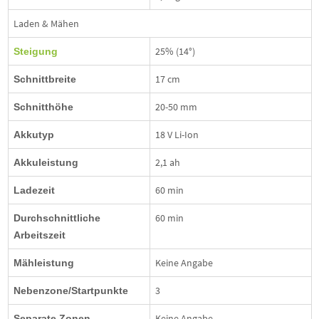
Laden & Mähen
25% (14°)
Steigung
17 cm
Schnittbreite
20-50 mm
Schnitthöhe
18 V Li-Ion
Akkutyp
2,1 ah
Akkuleistung
60 min
Ladezeit
60 min
Durchschnittliche
Arbeitszeit
Keine Angabe
Mähleistung
3
Nebenzone/Startpunkte
Keine Angabe
Separate Zonen