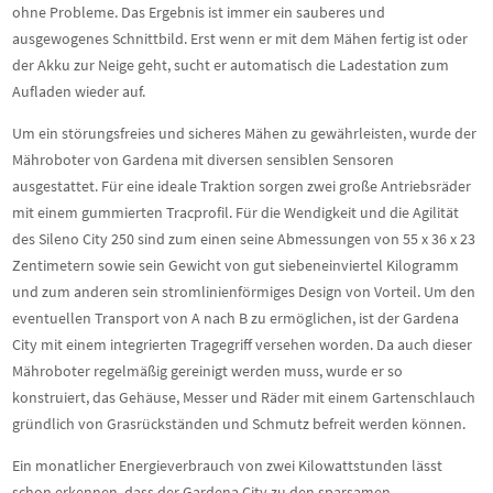
ohne Probleme. Das Ergebnis ist immer ein sauberes und
ausgewogenes Schnittbild. Erst wenn er mit dem Mähen fertig ist oder
der Akku zur Neige geht, sucht er automatisch die Ladestation zum
Aufladen wieder auf.
Um ein störungsfreies und sicheres Mähen zu gewährleisten, wurde der
Mähroboter von Gardena mit diversen sensiblen Sensoren
ausgestattet. Für eine ideale Traktion sorgen zwei große Antriebsräder
mit einem gummierten Tracprofil. Für die Wendigkeit und die Agilität
des Sileno City 250 sind zum einen seine Abmessungen von 55 x 36 x 23
Zentimetern sowie sein Gewicht von gut siebeneinviertel Kilogramm
und zum anderen sein stromlinienförmiges Design von Vorteil. Um den
eventuellen Transport von A nach B zu ermöglichen, ist der Gardena
City mit einem integrierten Tragegriff versehen worden. Da auch dieser
Mähroboter regelmäßig gereinigt werden muss, wurde er so
konstruiert, das Gehäuse, Messer und Räder mit einem Gartenschlauch
gründlich von Grasrückständen und Schmutz befreit werden können.
Ein monatlicher Energieverbrauch von zwei Kilowattstunden lässt
schon erkennen, dass der Gardena City zu den sparsamen,