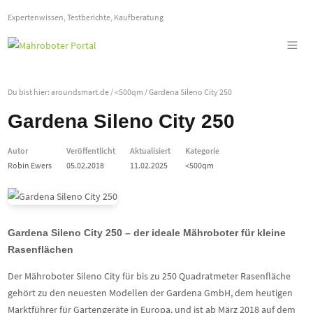
Expertenwissen, Testberichte, Kaufberatung
Du bist hier:
aroundsmart.de
/
<500qm
/
Gardena Sileno City 250
Gardena Sileno City 250
Autor
Veröffentlicht
Aktualisiert
Kategorie
Robin Ewers
05.02.2018
11.02.2025
<500qm
Gardena Sileno City 250 – der ideale Mähroboter für kleine
Rasenflächen
Der Mähroboter Sileno City für bis zu 250 Quadratmeter Rasenfläche
gehört zu den neuesten Modellen der Gardena GmbH, dem heutigen
Marktführer für Gartengeräte in Europa, und ist ab März 2018 auf dem