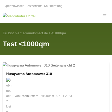
Expertenwissen, Testberichte, Kaufberatung
Du bist hier:
aroundsmart.de
/
<1000qm
Test <1000qm
Husqvarna Automower 310
von
Robin Ewers
<1000qm
07.01.2023